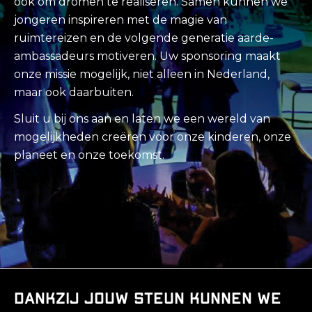
ook om dromen te realiseren. Samen kunnen we
jongeren inspireren met de magie van
ruimtereizen en de volgende generatie aarde-
ambassadeurs motiveren. Uw sponsoring maakt
onze missie mogelijk, niet alleen in Nederland,
maar ook daarbuiten.
Sluit u bij ons aan en laten we een wereld van
mogelijkheden creëren voor onze kinderen, onze
planeet en onze toekomst.
Dankzij jouw steun kunnen we