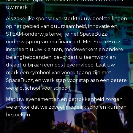
uw merk!
Als zakelijke sponsor versterkt u uw doelstellingen
op het gebied van duurzaamheid, innovatie en
STEAM-onderwijs terwijl je het SpaceBuzz-
onderwijsprogramma financiert. Met SpaceBuzz
inspireert u uw klanten, medewerkers en andere
belanghebbenden, bevordert u teamwork en
draagt u bij aan een positieve invloed. Laat uw
merk een symbool van vooruitgang zijn met
SpaceBuzz, en werk stap voor stap aan een betere
wereld, school voor school!
Met uw evenementen en betrokkenheid zorgen
we ervoor dat we zoveel mogelijk scholen kunnen
bezoeken.