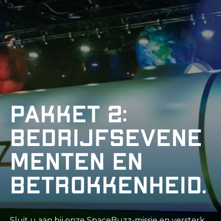
Pakket 2:
Bedrijfsevene
menten en
betrokkenheid.
Sluit u aan bij onze SpaceBuzz-missie en versterk