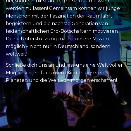
bei, sondern hilfst auch, große Träume wahr
werden zu lassen! Gemeinsam können wir junge
Menschen mit der Faszination der Raumfahrt
begeistern und die nächste Generation von
leidenschaftlichen Erd-Botschaftern motivieren.
Deine Unterstützung macht unsere Mission
möglich – nicht nur in Deutschland, sondern
weltweit!
Schließe dich uns an und lass uns eine Welt voller
Möglichkeiten für unsere Kinder, unseren
Planeten und die Welt von morgen erschaffen!