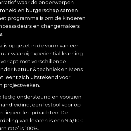
arratief waar de onderwerpen
amheid en burgerschap samen
het programma is om de kinderen
 ambassadeurs en changemakers
e.
 is opgezet in de vorm van een
uur waarbij experiential learning
overlapt met verschillende
nder Natuur & techniek en Mens
t leent zich uitstekend voor
n projectweken.
lledig ondersteund en voorzien
handleiding, een lestool voor op
erdiepende opdrachten. De
eling van leraren is een 9.4/10.0
rn rate’ is 100%.