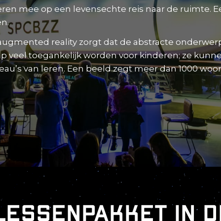
eren mee op een levensechte reis naar de ruimte. E
en.
 augmented reality zorgt dat de abstracte onderwe
 veel toegankelijk worden voor kinderen; ze kunne
iveau’s van leren. Een beeld zegt meer dan 1000 woo
lessenpakket in d