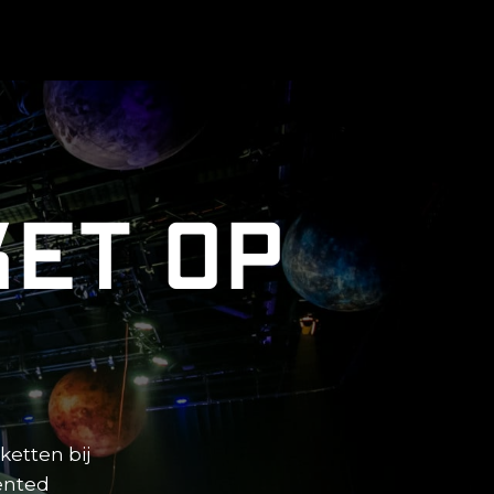
et op
etten bij
mented