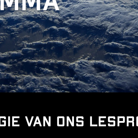
amma
gie van ons lesp