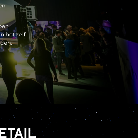
en
rpen
n het zelf
rden.
etail