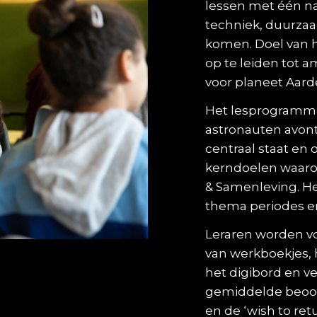
lessen met één n
techniek, duurza
komen. Doel van 
op te leiden tot
voor planeet Aard
Het lesprogramma
astronauten avont
centraal staat en 
kerndoelen waaro
& Samenleving. He
thema periodes e
Leraren worden vo
van werkboekjes, 
het digibord en v
gemiddelde beoord
en de ‘wish to retu