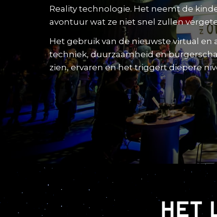
Reality technologie. Het neemt de kind
avontuur wat ze niet snel zullen verget
Het gebruik van de nieuwste virtual en
techniek, duurzaamheid en burgerschap
zien, ervaren en het triggert diepere n
Het 