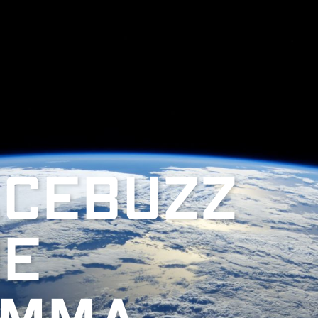
acebuzz
ie