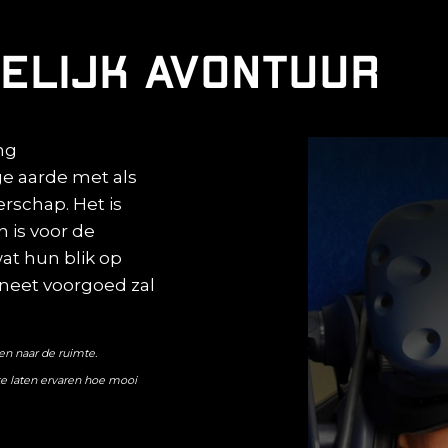
elijk avontuur
ng
e aarde met als
rschap. Het is
 is voor de
at hun blik op
neet voorgoed zal
en naar de ruimte.
 laten ervaren hoe mooi